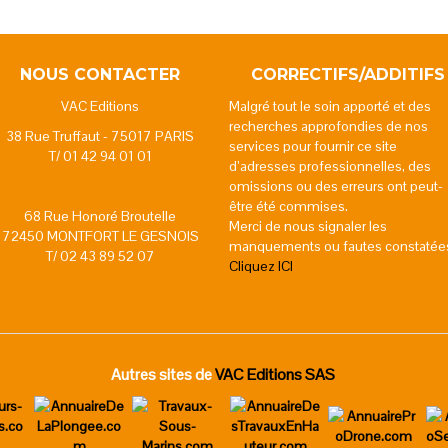
NOUS CONTACTER
CORRECTIFS/ADDITIFS
VAC Editions
Malgré tout le soin apporté et des
recherches approfondies de nos
38 Rue Truffaut - 75017 PARIS
services pour fournir ce site
T/ 01 42 94 01 01
d’adresses professionnelles, des
omissions ou des erreurs ont peut-
être été commises.
68 Rue Honoré Broutelle
Merci de nous signaler les
72450 MONTFORT LE GESNOIS
manquements ou fautes constatée
T/ 02 43 89 52 07
Cliquez ICI
Autres sites de
VAC Editions SAS