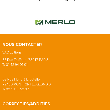
NOUS CONTACTER
VAC Editions
38 Rue Truffaut - 75017 PARIS
T/ 01 42 94 01 01
68 Rue Honoré Broutelle
72450 MONTFORT LE GESNOIS
T/ 02 43 89 52 07
CORRECTIFS/ADDITIFS