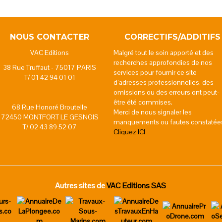
NOUS CONTACTER
CORRECTIFS/ADDITIFS
VAC Editions
Malgré tout le soin apporté et des
recherches approfondies de nos
38 Rue Truffaut - 75017 PARIS
services pour fournir ce site
T/ 01 42 94 01 01
d’adresses professionnelles, des
omissions ou des erreurs ont peut-
être été commises.
68 Rue Honoré Broutelle
Merci de nous signaler les
72450 MONTFORT LE GESNOIS
manquements ou fautes constatée
T/ 02 43 89 52 07
Cliquez ICI
Autres sites de
VAC Editions SAS