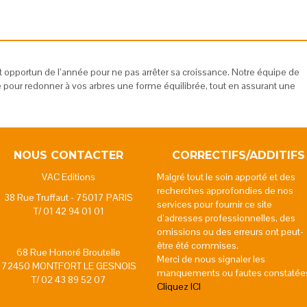
nt opportun de l’année pour ne pas arrêter sa croissance. Notre équipe de
 pour redonner à vos arbres une forme équilibrée, tout en assurant une
NOUS CONTACTER
CORRECTIFS/ADDITIFS
VAC Editions
Malgré tout le soin apporté et des
recherches approfondies de nos
38 Rue Truffaut - 75017 PARIS
services pour fournir ce site
T/ 01 42 94 01 01
d’adresses professionnelles, des
omissions ou des erreurs ont peut-
être été commises.
68 Rue Honoré Broutelle
Merci de nous signaler les
72450 MONTFORT LE GESNOIS
manquements ou fautes constatée
T/ 02 43 89 52 07
Cliquez ICI