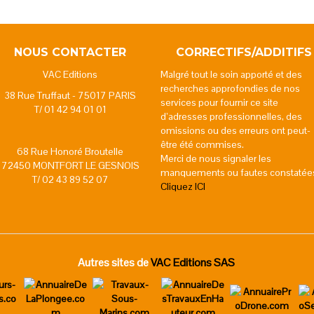
NOUS CONTACTER
CORRECTIFS/ADDITIFS
VAC Editions
Malgré tout le soin apporté et des
recherches approfondies de nos
38 Rue Truffaut - 75017 PARIS
services pour fournir ce site
T/ 01 42 94 01 01
d’adresses professionnelles, des
omissions ou des erreurs ont peut-
être été commises.
68 Rue Honoré Broutelle
Merci de nous signaler les
72450 MONTFORT LE GESNOIS
manquements ou fautes constatée
T/ 02 43 89 52 07
Cliquez ICI
Autres sites de
VAC Editions SAS