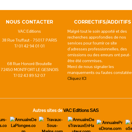
NOUS CONTACTER
CORRECTIFS/ADDITIFS
VAC Editions
Malgré tout le soin apporté et des
recherches approfondies de nos
38 Rue Truffaut - 75017 PARIS
services pour fournir ce site
T/ 01 42 94 01 01
d’adresses professionnelles, des
omissions ou des erreurs ont peut-
être été commises.
68 Rue Honoré Broutelle
Merci de nous signaler les
72450 MONTFORT LE GESNOIS
manquements ou fautes constatée
T/ 02 43 89 52 07
Cliquez ICI
Autres sites de
VAC Editions SAS