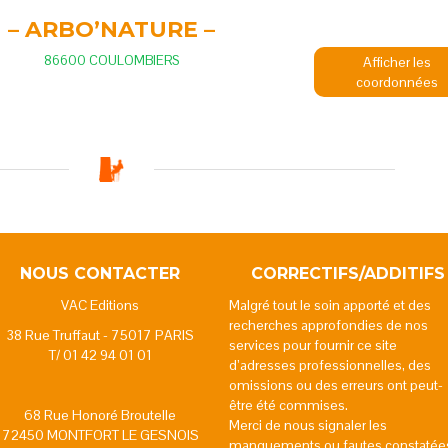
– ARBO’NATURE –
86600 COULOMBIERS
Afficher les
coordonnées
NOUS CONTACTER
CORRECTIFS/ADDITIFS
VAC Editions
Malgré tout le soin apporté et des
recherches approfondies de nos
38 Rue Truffaut - 75017 PARIS
services pour fournir ce site
T/ 01 42 94 01 01
d’adresses professionnelles, des
omissions ou des erreurs ont peut-
être été commises.
68 Rue Honoré Broutelle
Merci de nous signaler les
72450 MONTFORT LE GESNOIS
manquements ou fautes constatée